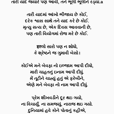
તારી યાદ જ્યારે પણ આવી, તને ભૂલી ભૂલીને રડ્યા.a
તારી યાદમાં આંખો ભીંજાય છે કોઈ,
દરેક શ્વાસ સાથે તને યાદ કરે છે કોઈ.
મૃત્યુ સત્ય છે, એક દિવસ આવવાની છે,
પણ તારી વિયોગમાં રોજ મરે છે કોઈ.
इतલો સારો પણ ન શોધો,
કે શ્રેષ્ઠને જ ગુમાવી બેસો।
કોઈએ મને બેવફા નો ઇલ્જામ આપી દીધો,
મારી ચાહતનું ઇનામ આપી દીધું.
મેં તૂટીને ચાહ્યું હતું એ ફરેબીને,
એણે મને બેવફા નો નામ આપી દીધું.
પ્રેમ શીખવડીને દૂર થઇ ગયો,
ના વિચાર્યું, ના સમજ્યું, નારાજ થઇ ગયો.
દુનિયામાં હવે કોને પોતાનું કહીએ,