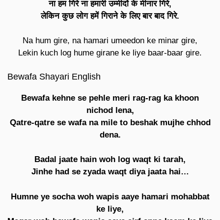
ना हम गिरे ना हमारी उम्मीदों के मीनार गिरे,
लेकिन कुछ लोग हमें गिराने के लिए बार बाद गिरे.
Na hum gire, na hamari umeedon ke minar gire,
Lekin kuch log hume girane ke liye baar-baar gire.
Bewafa Shayari English
Bewafa kehne se pehle meri rag-rag ka khoon
nichod lena,
Qatre-qatre se wafa na mile to beshak mujhe chhod
dena.
Badal jaate hain woh log waqt ki tarah,
Jinhe had se zyada waqt diya jaata hai…
Humne ye socha woh wapis aaye hamari mohabbat
ke liye,